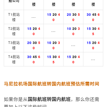
船公司
楼
楼
楼
楼
T1航站
15
20
4
20
30
5
30
45
6
---
楼
0
0
0
T2航站
15
20
4
10
20
3
15
30
4
---
楼
0
0
5
T3航站
20
30
5
10
20
3
15
20
4
---
楼
0
0
0
T4航站
30
45
6
15
30
4
15
20
4
---
楼
0
5
0
马尼拉机场国际航班转国内航班预估所需时间
如果你是从
国际航班转国内航班
，那么你还需
要加上以下这些时间。