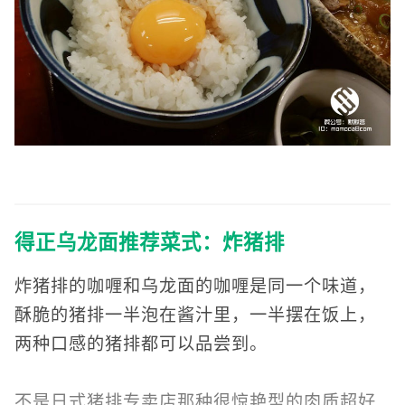
得正乌龙面推荐菜式：炸猪排
炸猪排的咖喱和乌龙面的咖喱是同一个味道，
酥脆的猪排一半泡在酱汁里，一半摆在饭上，
两种口感的猪排都可以品尝到。
不是日式猪排专卖店那种很惊艳型的肉质超好