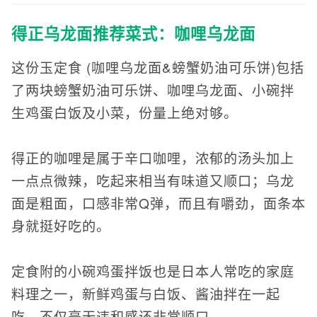
得正乌龙面推荐菜式：咖哩乌龙面
这份玉定食 (咖哩乌龙面&螃蟹奶油可乐饼)包括
了两块螃蟹奶油可乐饼、咖哩乌龙面、小碗拌
生鸡蛋白饭及小菜，份量上绝对够。
得正的咖哩是属于辛口咖哩，浓郁的汤头加上
一点点微辣，吃起来相当有味道又顺口；乌龙
面是粗面，口感非常Q弹，而且有嚼劲，面条本
身就挺好吃的。
定食附的小碗鸡蛋拌饭也是日本人常吃的家庭
料理之一，新鲜鸡蛋与白饭、酱油拌在一起
吃，不仅毫无违和感还非常顺口。