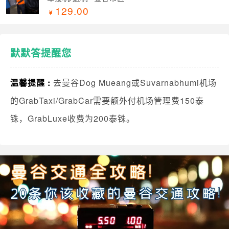
129.00
默默答提醒您
温馨提醒 :
去曼谷Dog Mueang或Suvarnabhumi机场
的GrabTaxi/GrabCar需要额外付机场管理费150泰
铢，GrabLuxe收费为200泰铢。