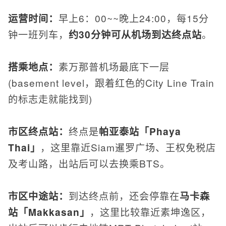
运营时间：
早上6：00~~晚上24:00，每15分
钟一班列车，
约30分钟可从机场到达终点站
。
搭乘地点：
素万那普机场最底下一层
(basement level，跟着红色的City Line Train
的标志走就能找到)
市区终点站：
终点是
帕亚泰站「Phaya
Thai」
，这里靠近Siam暹罗广场、王权免税店
及考山路，出站后可以去换乘BTS。
市区中途站：
到达终点前，还会停靠在
马卡森
站「Makkasan」
，这里比较靠近素坤逸区，