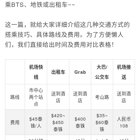
乘BTS、地铁或出租车~~
这一篇，就给大家详细介绍这几种交通方式的
搭乘技巧、具体路线及费用。为了方便懒人
们，我们直接给出时间及费用对比表格！
机场快
大巴/
机场接
出租车
Grab
线
公交车
送
市中心
送到酒
送到酒
送到酒
路线
两个站
考山路
店
店
店
点
$420~
$35~
$45泰
$400
人民币
费用
$450
$60泰
铢/人
泰铢
108
泰铢
铢