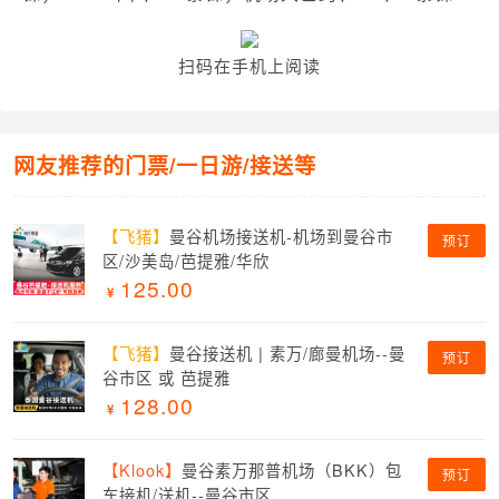
扫码在手机上阅读
网友推荐的门票/一日游/接送等
【飞猪】
曼谷机场接送机-机场到曼谷市
预订
区/沙美岛/芭提雅/华欣
125.00
【飞猪】
曼谷接送机 | 素万/廊曼机场--曼
预订
谷市区 或 芭提雅
128.00
【Klook】
曼谷素万那普机场（BKK）包
预订
车接机/送机--曼谷市区