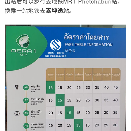
出站后可以步行去地铁MRT Phetchaburi站，
换乘一站地铁去
素坤逸站
。