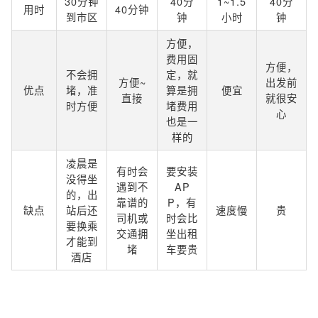
30分钟
40分
1~1.5
40分
用时
40分钟
到市区
钟
小时
钟
方便，
费用固
方便，
不会拥
定，就
方便~
出发前
优点
堵，准
算是拥
便宜
直接
就很安
时方便
堵费用
心
也是一
样的
凌晨是
有时会
要安装
没得坐
遇到不
AP
的，出
靠谱的
P，有
缺点
站后还
速度慢
贵
司机或
时会比
要换乘
交通拥
坐出租
才能到
堵
车要贵
酒店