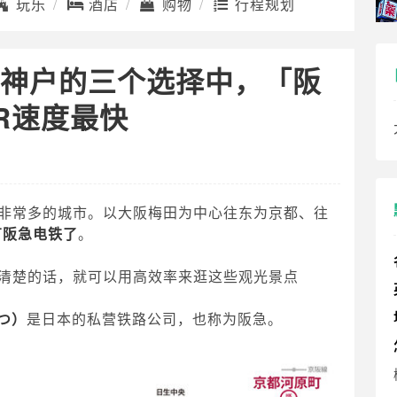
玩乐
酒店
购物
行程规划
阪去神户的三个选择中，「阪
R速度最快
非常多的城市。以大阪梅田为中心往东为京都、往
有阪急电铁了
。
清楚的话，就可以用高效率来逛这些观光景点
つ）
是日本的私营铁路公司，也称为阪急。