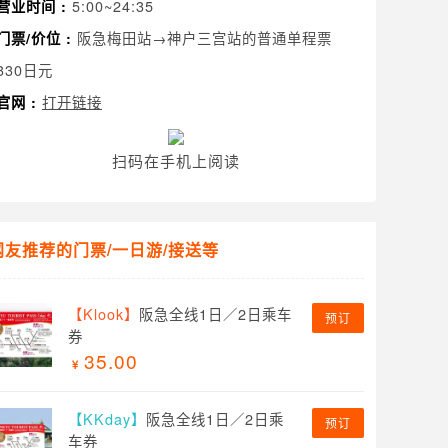
5:00~24:35
营业时间 :
阪急梅田站→神户三宫站的普通单程票
门票/价位 :
330日元
打开链接
官网 :
扫码在手机上阅读
网友推荐的门票/一日游/接送等
【Klook】
阪急全线1日／2日乘车
预订
券
35.00
【KKday】
阪急全线1日／2日乘
预订
车券