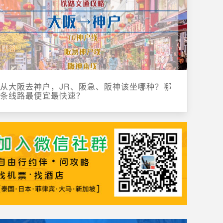
从大阪去神户，JR、阪急、阪神该坐哪种？哪
条线路最便宜最快速？