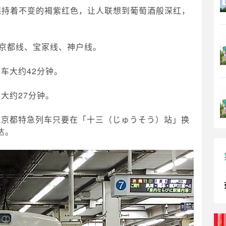
直保持着不变的褐紫红色，让人联想到葡萄酒般深红，
京都线、宝冢线、神户线。
车大约42分钟。
大约27分钟。
乘京都特急列车只要在「十三（じゅうそう）站」换
达。