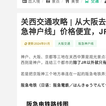
出入境
景点
美食
交通
关西交通攻略 | 从大
急神户线」价格便宜，J
更新:2024年01月
大阪交通
阪急神户线
神户、大阪、京都等三地在关西中算是观光景点
西则是神户，连结三个都市的
除了JR以外就只
若是把京阪神三个地方串连在一起的阪急电铁弄
阪急电铁（日语：阪急電鉄／はんきゅうでんて