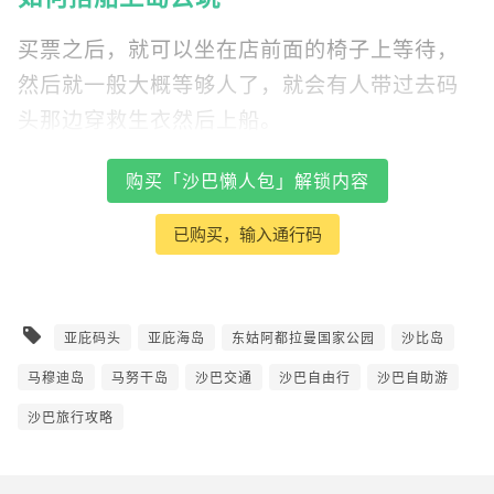
买票之后，就可以坐在店前面的椅子上等待，
然后就一般大概等够人了，就会有人带过去码
头那边穿救生衣然后上船。
购买「沙巴懒人包」解锁内容
已购买，输入通行码
亚庇码头
亚庇海岛
东姑阿都拉曼国家公园
沙比岛
马穆迪岛
马努干岛
沙巴交通
沙巴自由行
沙巴自助游
沙巴旅行攻略