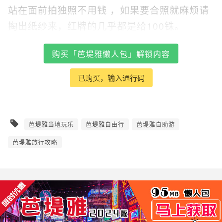
站在面前拍独照不用钱 ，如果要合照就麻烦请
掏出纸纱来，红牌的几乎都是给100铢。
购买「芭堤雅懒人包」解锁内容
已购买，输入通行码
芭堤雅当地玩乐
芭堤雅自由行
芭堤雅自助游
芭堤雅旅行攻略