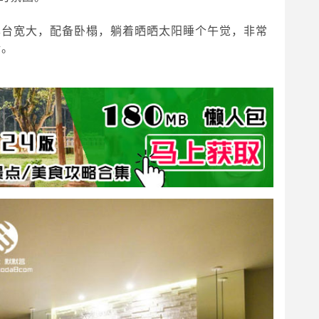
露台宽大，配备卧榻，躺着晒晒太阳睡个午觉，非常
错。