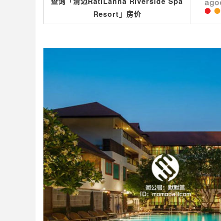
查询「清迈RatiLanna Riverside Spa
Resort」房价