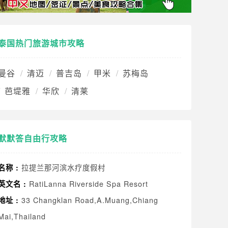
泰国热门旅游城市攻略
曼谷
清迈
普吉岛
甲米
苏梅岛
芭堤雅
华欣
清莱
默默答自由行攻略
拉提兰那河滨水疗度假村
名称 :
RatiLanna Riverside Spa Resort
英文名 :
33 Changklan Road,A.Muang,Chiang
地址 :
Mai,Thailand