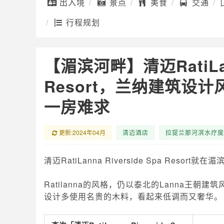
出入境
景点
美食
交通
行程规划
【湄滨河畔】清迈RatiLann
Resort，兰纳建筑设
一房难求
更新:2024年04月
清迈酒店
拉提兰那河滨水疗度
清迈RatiLanna Riverside Spa Res
Ratilanna的风格，仍以泰北的Lanna王
设计多使用名贵的木料，看起来低调而又奢华。