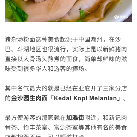
猪杂汤粉面这种美食起源于中国潮州，在沙
巴、斗湖地区也很流行，实际上是以新鲜猪肉
直接以大骨汤头熬煮的面食，简单却鲜味的滋
味受到很多华人和游客的捧场。
其中名气最大的就是已经在亚庇开了三家分店
的
金沙园生肉面「Kedai Kopi Melanian」
。
最方便游客的那家就在
加雅街
附近，和新记肉
骨茶、怡丰茶室、富源茶室等其他有名的美食
店都相距不远，可以顺道打卡~