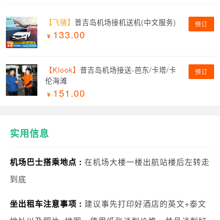
【飞猪】
普吉岛机场接机送机(中文服务)
预订
133.00
【Klook】
普吉岛机场接送-芭东/卡塔/卡
预订
伦海滩
151.00
实用信息
机场巴士搭乘地点 :
在机场大楼一楼出航站楼后左转走
到底
坐出租车注意事项 :
建议事先打印好酒店的英文+泰文