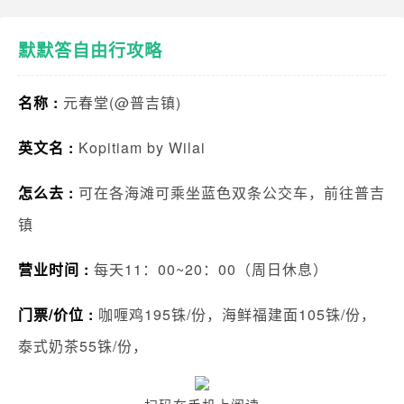
默默答自由行攻略
名称 :
元春堂(@普吉镇)
英文名 :
Kopitiam by Wilai
怎么去 :
可在各海滩可乘坐蓝色双条公交车，前往普吉
镇
营业时间 :
每天11：00~20：00（周日休息）
门票/价位 :
咖喱鸡195铢/份，海鲜福建面105铢/份，
泰式奶茶55铢/份，