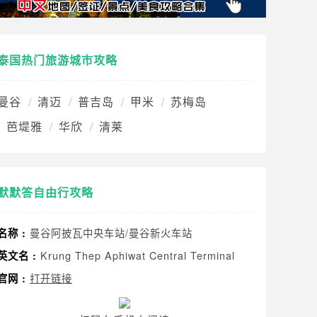
泰国热门旅游城市攻略
曼谷
清迈
普吉岛
甲米
苏梅岛
芭堤雅
华欣
清莱
默默答自由行攻略
曼谷阿披瓦中央车站/曼谷新火车站
名称 :
Krung Thep Aphiwat Central Terminal
英文名 :
打开链接
官网 :