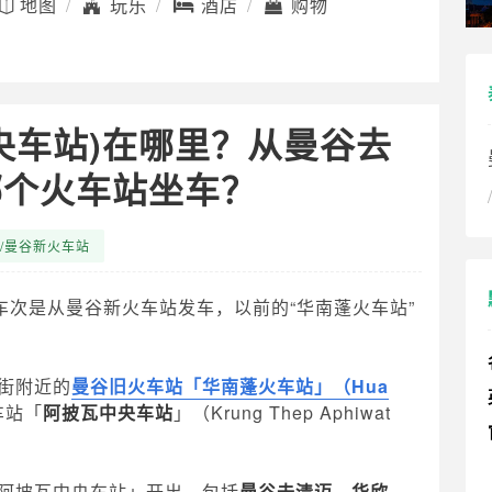
地图
玩乐
酒店
购物
央车站)在哪里？从曼谷去
哪个火车站坐车？
/曼谷新火车站
车次是从曼谷新火车站发车，以前的“华南蓬火车站”
街附近的
曼谷旧火车站「华南蓬火车站」（Hua
车站「
阿披瓦中央车站
」（Krung Thep Aphiwat
阿披瓦中央车站」开出，包括
曼谷去清迈、华欣、