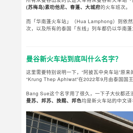
(苏梅岛)素叻他尼、春蓬、大城府
的火车班次。
而「华南蓬火车站」（Hua Lamphong）则
次，以及所有的泰国「东线」列车都仍以华南蓬
曼谷新火车站到底叫什么名字？
这里需要特别说明一下，“阿披瓦中央车站”原来
“Krung Thep Aphiwat”在2022年9月
Bang Sue这个名字用了很久，一下子大伙都还
曼苏、邦苏、挽赐、邦色
均是新火车站的中文译