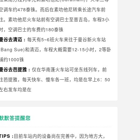
空调车约478泰铢。而后在素叻他尼转乘长途汽车前
往。素叻他尼火车站前有空调巴士至普吉岛，车程3小
时，空调巴士的车费约180泰铢
每天有5~6班火车来往于曼谷新火车站
曼谷去清迈 :
(Bang Sue)和清迈，车程大概需要12-15小时，2等卧
铺约1000铢
仅在华南蓬火车站可坐东线列车，前
曼谷去芭提雅 :
往芭提雅，每天快车、慢车各一班，均是在早上6：50
左右发车均是在
默默答提醒您
目前车站内的设备尚在完善中，因为地方大，
TIPS :