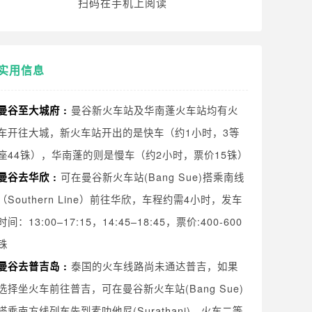
扫码在手机上阅读
实用信息
曼谷新火车站及华南蓬火车站均有火
曼谷至大城府 :
车开往大城，新火车站开出的是快车（约1小时，3等
座44铢），华南蓬的则是慢车（约2小时，票价15铢）
可在曼谷新火车站(Bang Sue)搭乘南线
曼谷去华欣 :
（Southern Line）前往华欣，车程约需4小时，发车
时间：13:00–17:15，14:45–18:45，票价:400-600
铢
泰国的火车线路尚未通达普吉，如果
曼谷去普吉岛 :
选择坐火车前往普吉，可在曼谷新火车站(Bang Sue)
搭乘南方线列车先到素叻他尼(Surathani)，火车二等