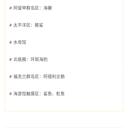
# 阿留申群岛区：海獭
# 太平洋区：鲸鲨
# 水母馆
# 北极圈：环斑海豹
# 福克兰群岛区：阿德利企鹅
# 海游馆触摸区：鲨鱼、魟鱼