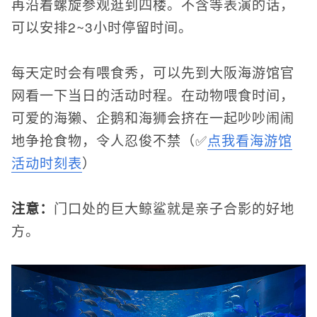
再沿着螺旋参观逛到四楼。不含等表演的话，
可以安排2~3小时停留时间。
每天定时会有喂食秀，可以先到大阪海游馆官
网看一下当日的活动时程。
在动物喂食时间，
可爱的海獭、企鹅和海狮会挤在一起吵吵闹闹
地争抢食物，令人忍俊不禁
（✅
点我看海游馆
活动时刻表
）
注意：
门口处的巨大鲸鲨就是亲子合影的好地
方。