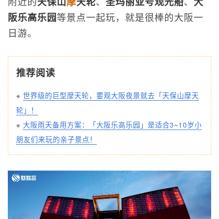
附近的
天保山
摩
天轮
、
圣玛丽亚号观光船
、
大
阪乐高乐园
等景点一起玩，就是很棒的大阪一
日游。
推荐阅读
※
世界级的巨型摩天轮，要观大阪夜景就去「天保山摩天
轮」！
※
大阪雨天备用方案：「大阪乐高乐园」是适合3~10岁小
朋友们来玩的亲子景点！