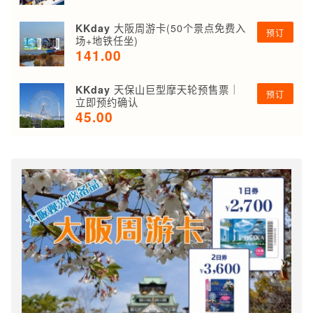
大阪周游卡(50个景点免费入
KKday
预订
场+地铁任坐)
141.00
天保山巨型摩天轮预售票｜
KKday
预订
立即预约确认
45.00