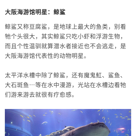
大阪海游馆明星：鲸鲨
鲸鲨又称豆腐鲨，是地球上最大的鱼类，别看
牠个头很大，其实鲸鲨只吃小虾和浮游生物，
而且个性温驯就算潜水者接近也不会逃走，是
大阪海游馆代表性的动物明星。
太平洋水槽中除了鲸鲨，还有魔鬼魟、鲨鱼、
大石斑鱼⋯等在水中漫游，光站在水槽边看牠
们游来游去就很有疗愈感。