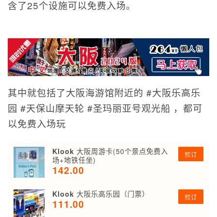
含了25个设施可以免费入场。
其中就包括了大阪海游馆附近的 #大阪乐高乐
园 #天保山摩天轮 #圣玛丽亚号观光船 ，都可
以免费入场玩
大阪周游卡(50个景点免费入
Klook
预订
场+地铁任坐)
142.00
大阪乐高乐园（门票）
Klook
预订
111.00