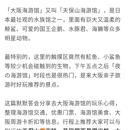
「大阪海游馆」又叫「天保山海游馆」，是日
本最壮观的水族馆之一，里面有巨大又温柔的
鲸鲨、可爱的国王企鹅、水豚君、海獭等众多
明星动物。
最特别的，这里的触摸区竟然有魟鱼、小鲨鱼
等较少机会碰触到的生物，下午五点之后「夜
の海游馆」时段也是很热门，是来大阪亲子旅
游时好玩推荐的景点。
这篇默默答会分享去大阪海游馆的玩乐心得，
整理海游馆交通、优惠门票、海游馆美食、大
阪周游卡折扣等信息。行程上推荐大家可以与