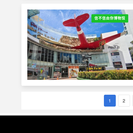
信不信由你博物馆
1
2