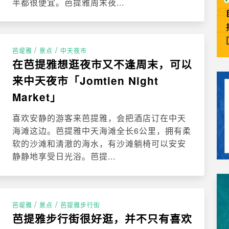
半都很便宜。芭提雅周末夜...
/
/
芭堤雅
景点
中天夜市
在芭提雅想逛夜市又不逢周末，可以
来中天夜市「Jomtien Night
Market」
喜欢安静的游客来芭提雅，会把酒店订在中天
海滩这边。芭提雅中天海滩全长6公里，拥有柔
软的沙滩和清澈的海水，有沙滩躺椅可以安安
静静地享受日光浴。芭提...
/
/
芭堤雅
景点
芭提雅步行街
芭提雅步行街很好逛，并不只有喜欢