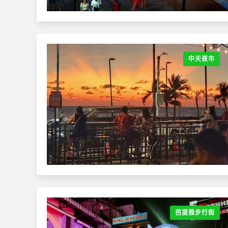
中天夜市
芭提雅步行街