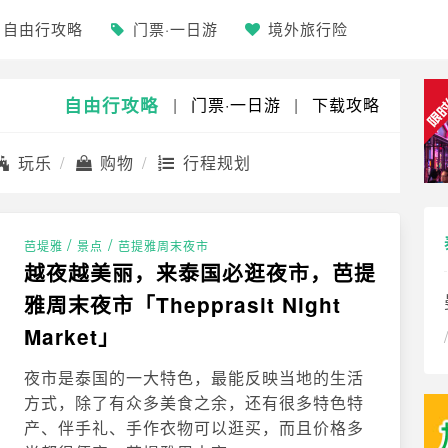
自由行攻略
门票·一日游
境外旅行险
自由行攻略
|
门票·一日游
|
下载攻略
玩乐
购物
行程规划
/
/
芭堤雅
景点
芭提雅周末夜市
越夜越美丽，来泰国必逛夜市，芭提
雅周末夜市「Thepprasit Night
Market」
夜市是泰国的一大特色，最能反映当地的生活
方式，除了有众多美食之余，还有很多特色特
产、伴手礼、手作衣物可以逛买，而且价格多