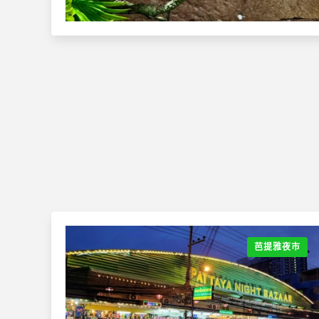
芭提雅夜市