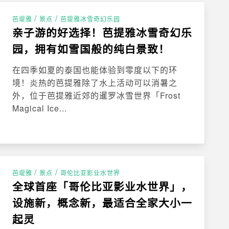
/
/
芭堤雅
景点
芭提雅冰雪奇幻乐园
亲子游的好选择！芭提雅冰雪奇幻乐
园，拥有如雪国般的纯白景致！
在四季如夏的泰国也能体验到零度以下的环
境！炎热的芭提雅除了水上活动可以消暑之
外，位于芭提雅近郊的暹罗冰雪世界「Frost
Magical Ice...
/
/
芭堤雅
景点
哥伦比亚影业水世界
全球首座「哥伦比亚影业水世界」，
设施新，概念新，最适合全家大小一
起灵