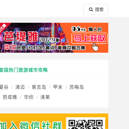
搜索
泰国热门旅游城市攻略
曼谷
清迈
普吉岛
甲米
苏梅岛
芭堤雅
华欣
清莱