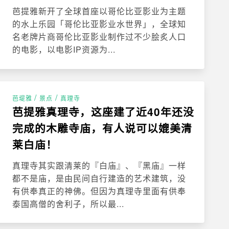
芭提雅新开了全球首座以哥伦比亚影业为主题
的水上乐园「哥伦比亚影业水世界」，全球知
名老牌片商哥伦比亚影业制作过不少脍炙人口
的电影，以电影IP资源为...
/
/
芭堤雅
景点
真理寺
芭提雅真理寺，这座建了近40年还没
完成的木雕寺庙，有人说可以媲美清
莱白庙！
真理寺其实跟清莱的『白庙』、『黑庙』一样
都不是庙，是由民间自行建造的艺术建筑，没
有供奉真正的神佛。但因为真理寺里面有供奉
泰国高僧的舍利子，所以最...