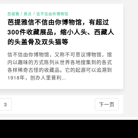
/
/
芭堤雅
景点
信不信由你博物馆
芭提雅信不信由你博物馆，有超过
300件收藏展品，缩小人头、西藏人
的头盖骨及双头猫等
信不信由你博物馆，又称不可思议博物馆，馆
内以趣味的方式陈列从世界各地搜集到的各式
各样稀奇古怪的收藏品。它的起源可以追溯到
1918年，创办人里普利...
3
下一页