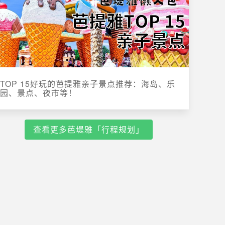
TOP 15好玩的芭提雅亲子景点推荐：海岛、乐
园、景点、夜市等！
查看更多芭堤雅「行程规划」